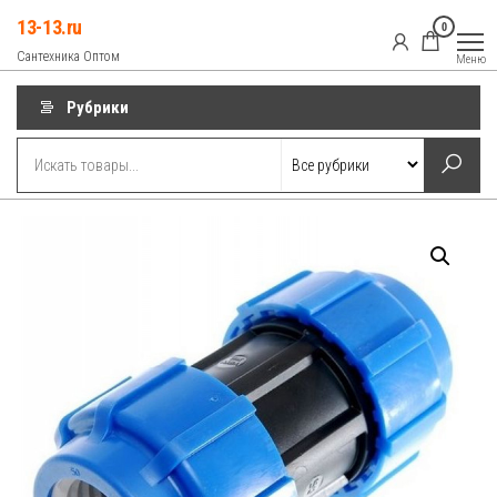
Перейти
13-13.ru
0
к
Сантехника Оптом
Меню
содержимому
Рубрики