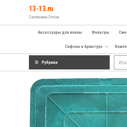
Перейти
13-13.ru
к
Сантехника Оптом
содержимому
Аксессуары для ванны
Фильтры
Сме
Сифоны и Арматура
Компл
Рубрики