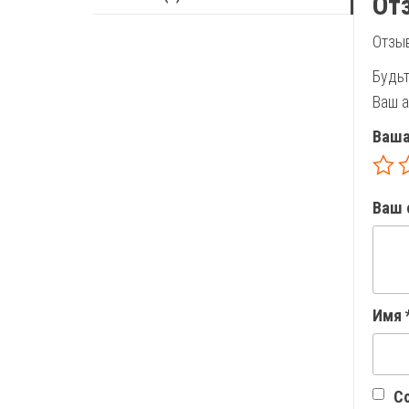
От
Отзыв
Будьт
Ваш а
Ваша
Ваш 
Имя
Со