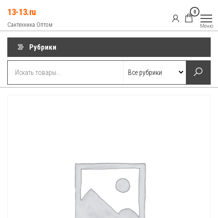
Перейти
13-13.ru
0
к
Сантехника Оптом
Меню
содержимому
Рубрики