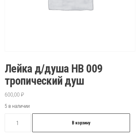
Лейка д/душа HB 009
тропический душ
600,00
₽
5 в наличии
Количество
В корзину
товара
Лейка