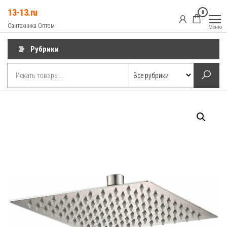
Перейти
13-13.ru
0
к
Сантехника Оптом
Меню
содержимому
Рубрики