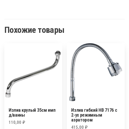
Похожие товары
Излив крулый 35см имп
Излив гибкий HB 7176 с
д/ванны
2-ух режимным
аэратором
110,00
₽
415,00
₽