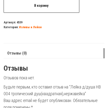
Количество
В корзину
товара
Лейка
д/
Артикул:
4539
Категория:
Изливы и Лейки
душа
HB
004
тропический
Отзывы (0)
душ(квадратная),нержавейка
Отзывы
Отзывов пока нет.
Будьте первым, кто оставил отзыв на “Лейка д/душа HB
004 тропический душ(квадратная),нержавейка”
Ваш адрес email не будет опубликован.
Обязательные
поля помечены
*