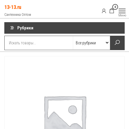
Перейти
13-13.ru
0
к
Сантехника Оптом
Меню
содержимому
Рубрики