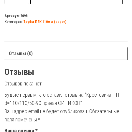
Крестовина
ПП
Артикул:
7098
Категория:
Трубы ПВХ 110мм (серая)
d=110/110/50-
90
правая
СИНИКОН
Отзывы (0)
Отзывы
Отзывов пока нет.
Будьте первым, кто оставил отзыв на “Крестовина ПП
d=110/110/50-90 правая СИНИКОН”
Ваш адрес email не будет опубликован.
Обязательные
поля помечены
*
Ваша оценка
*