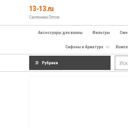
Перейти
13-13.ru
к
Сантехника Оптом
содержимому
Аксессуары для ванны
Фильтры
Сме
Сифоны и Арматура
Компл
Рубрики