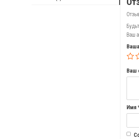
От
Отзыв
Будьт
Ваш а
Ваша
Ваш 
Имя
Со