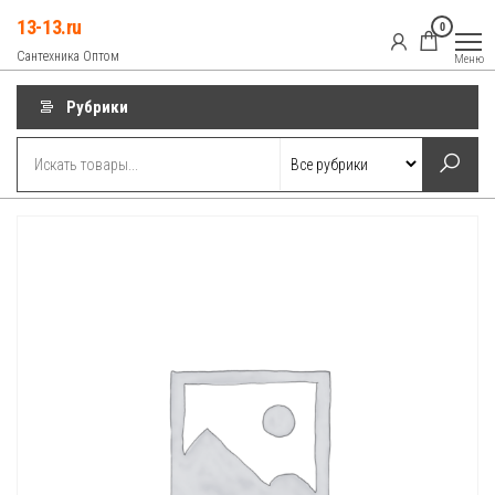
Перейти
13-13.ru
0
к
Сантехника Оптом
Меню
содержимому
Рубрики