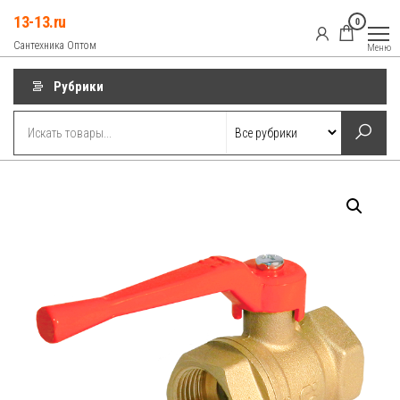
Перейти
13-13.ru
0
к
Сантехника Оптом
Меню
содержимому
Рубрики