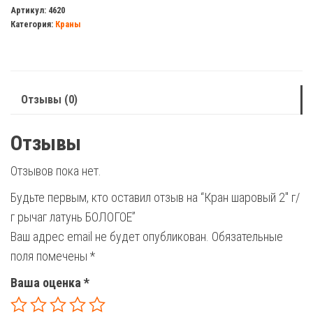
шаровый
Артикул:
4620
Категория:
Краны
2"
г/
г
рычаг
Отзывы (0)
латунь
БОЛОГОЕ
Отзывы
Отзывов пока нет.
Будьте первым, кто оставил отзыв на “Кран шаровый 2″ г/
г рычаг латунь БОЛОГОЕ”
Ваш адрес email не будет опубликован.
Обязательные
поля помечены
*
Ваша оценка
*