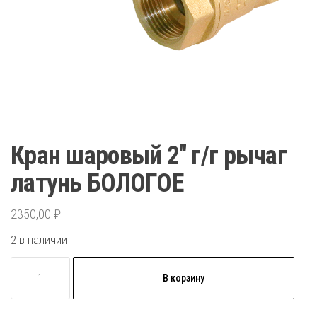
Кран шаровый 2″ г/г рычаг
латунь БОЛОГОЕ
2350,00
₽
2 в наличии
Количество
В корзину
товара
Кран