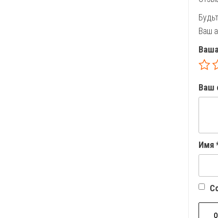
Будьт
Ваш а
Ваша
Ваш 
Имя
Со