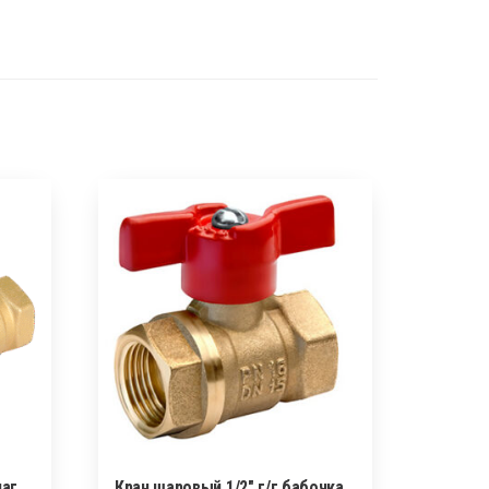
чаг
Кран шаровый 1/2″ г/г бабочка