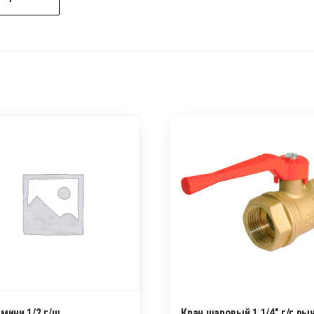
мини 1/2 г/ш
Кран шаровый 1 1/4″ г/г ры