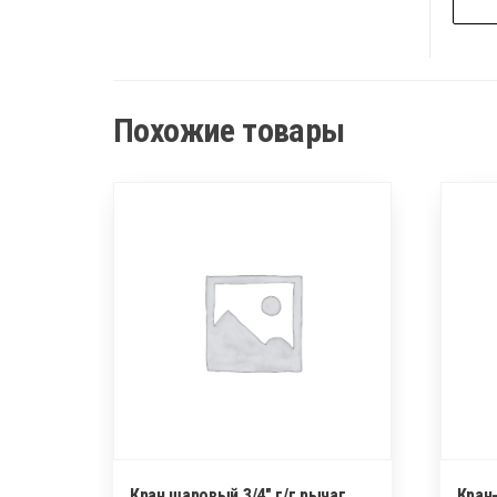
Похожие товары
Кран шаровый 3/4″ г/г рычаг
Кран-