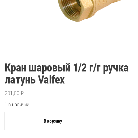
Кран шаровый 1/2 г/г ручка
латунь Valfex
201,00
₽
1 в наличии
Количество
В корзину
товара
Кран