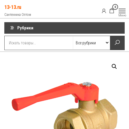
Перейти
13-13.ru
0
к
Сантехника Оптом
Меню
содержимому
Рубрики