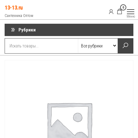
Перейти
13-13.ru
0
к
Сантехника Оптом
Меню
содержимому
Рубрики