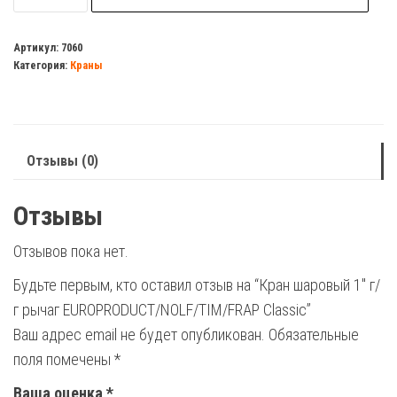
Кран
шаровый
Артикул:
7060
Категория:
Краны
1"
г/
г
рычаг
Отзывы (0)
EUROPRODUCT/NOLF/TIM/FRAP
Classic
Отзывы
Отзывов пока нет.
Будьте первым, кто оставил отзыв на “Кран шаровый 1″ г/
г рычаг EUROPRODUCT/NOLF/TIM/FRAP Classic”
Ваш адрес email не будет опубликован.
Обязательные
поля помечены
*
Ваша оценка
*