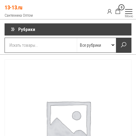
Перейти
13-13.ru
0
к
Сантехника Оптом
Меню
содержимому
Рубрики