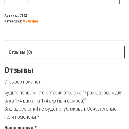
Кран
шаровый
Артикул:
7142
Категория:
Фильтры
для
бака
1/4
цанга
Отзывы (0)
на
1/4
Отзывы
в/
р
Отзывов пока нет.
(для
Будьте первым, кто оставил отзыв на “Кран шаровый для
осмоса)
бака 1/4 цанга на 1/4 в/р (для осмоса)”
Ваш адрес email не будет опубликован.
Обязательные
поля помечены
*
Ваша оценка
*