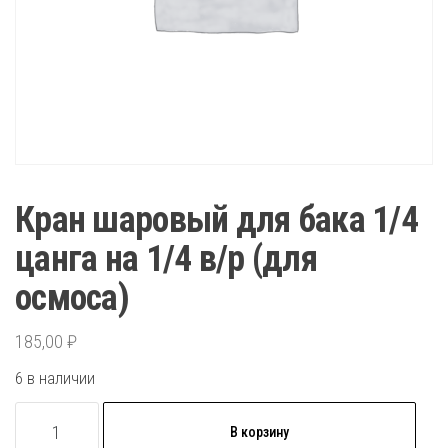
Кран шаровый для бака 1/4
цанга на 1/4 в/р (для
осмоса)
185,00
₽
6 в наличии
Количество
В корзину
товара