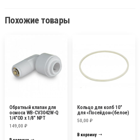
Похожие товары
Обратный клапан для
Кольцо для колб 10″
осмоса WВ-CV3042W-Q
для «Посейдон»(белое)
1/4″OD х 1/8″ NPT
50,00
₽
149,00
₽
В корзину