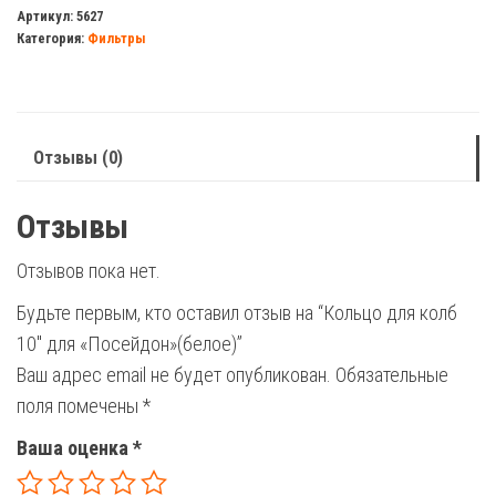
для
Артикул:
5627
Категория:
Фильтры
колб
10"
для
"Посейдон"
Отзывы (0)
(белое)
Отзывы
Отзывов пока нет.
Будьте первым, кто оставил отзыв на “Кольцо для колб
10″ для «Посейдон»(белое)”
Ваш адрес email не будет опубликован.
Обязательные
поля помечены
*
Ваша оценка
*