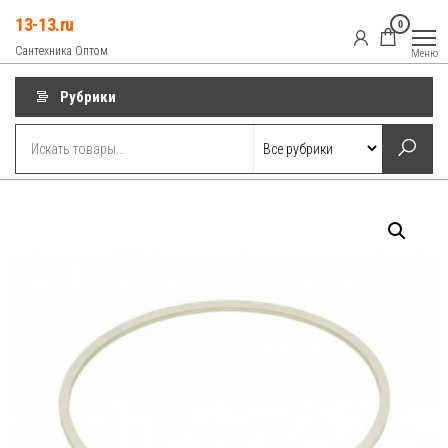
Перейти
13-13.ru
0
к
Сантехника Оптом
Меню
содержимому
Рубрики