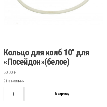
Кольцо для колб 10″ для
«Посейдон»(белое)
50,00
₽
91 в наличии
Количество
В корзину
товара
Кольцо