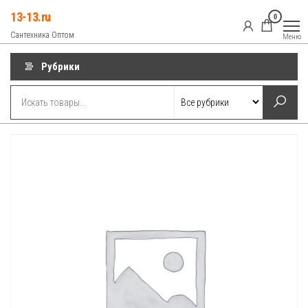
Перейти
13-13.ru
0
к
Сантехника Оптом
Меню
содержимому
Рубрики