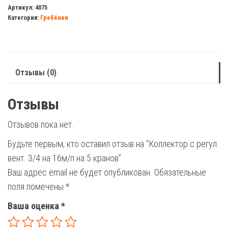
с
Артикул:
4075
Категория:
Гребёнки
регул.
вент.
3/4
на
Отзывы (0)
16м/
п
Отзывы
на
5
Отзывов пока нет.
кранов
Будьте первым, кто оставил отзыв на “Коллектор с регул.
вент. 3/4 на 16м/п на 5 кранов”
Ваш адрес email не будет опубликован.
Обязательные
поля помечены
*
Ваша оценка
*