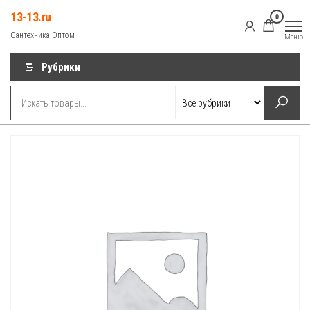
Перейти
13-13.ru
0
к
Сантехника Оптом
Меню
содержимому
Рубрики