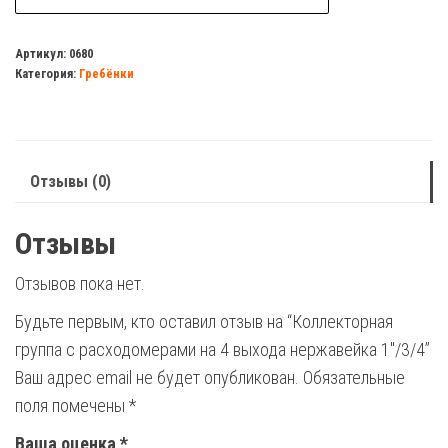
Коллекторная
группа
Артикул:
0680
Категория:
Гребёнки
c
расходомерами
на
4
Отзывы (0)
выхода
нержавейка
Отзывы
1"/3/4
Отзывов пока нет.
Будьте первым, кто оставил отзыв на “Коллекторная
группа c расходомерами на 4 выхода нержавейка 1″/3/4”
Ваш адрес email не будет опубликован.
Обязательные
поля помечены
*
Ваша оценка
*