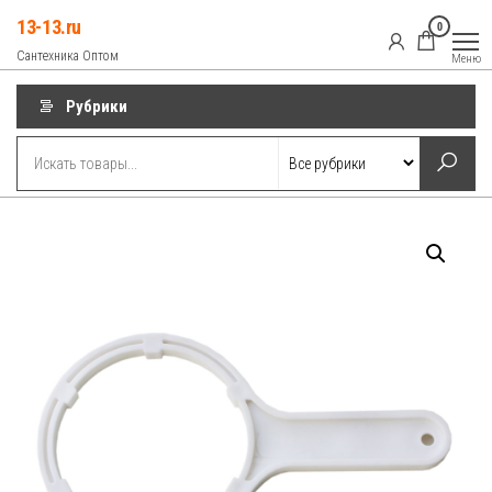
Перейти
13-13.ru
0
к
Сантехника Оптом
Меню
содержимому
Рубрики