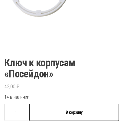
Ключ к корпусам
«Посейдон»
42,00
₽
14 в наличии
Количество
В корзину
товара
Ключ