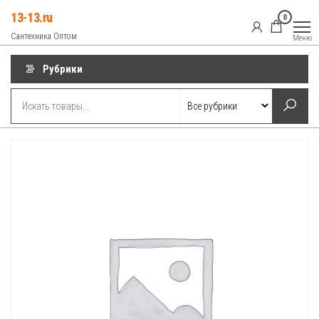
Перейти
13-13.ru
0
к
Сантехника Оптом
Меню
содержимому
Рубрики