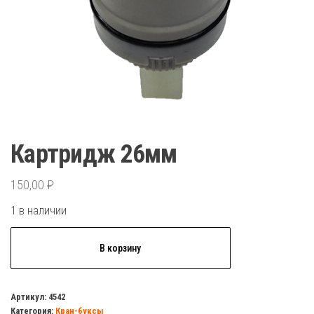
Картридж 26мм
150,00
₽
1 в наличии
Количество
В корзину
товара
Картридж
26мм
Артикул:
4542
Категория:
Кран-буксы