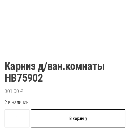
Карниз д/ван.комнаты
НВ75902
301,00
₽
2 в наличии
Количество
В корзину
товара
Карниз