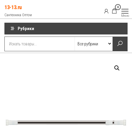
Перейти
13-13.ru
0
к
Сантехника Оптом
Меню
содержимому
Рубрики