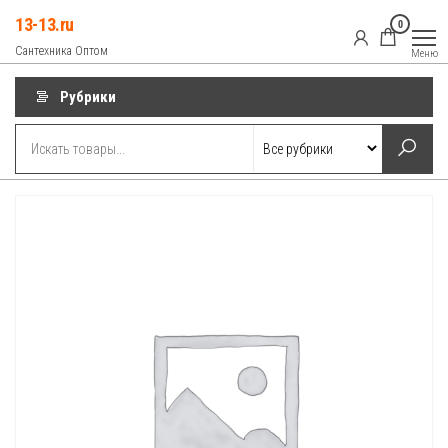
Перейти
13-13.ru
0
к
Сантехника Оптом
Меню
содержимому
Рубрики