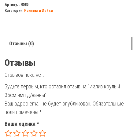
крулый
Артикул:
0585
Категория:
Изливы и Лейки
35см
имп
д/
ванны
Отзывы (0)
Отзывы
Отзывов пока нет.
Будьте первым, кто оставил отзыв на “Излив крулый
35см имп д/ванны”
Ваш адрес email не будет опубликован.
Обязательные
поля помечены
*
Ваша оценка
*