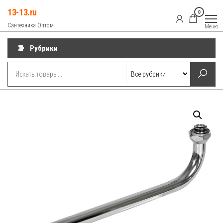
Перейти
13-13.ru
0
к
Сантехника Оптом
Меню
содержимому
Рубрики