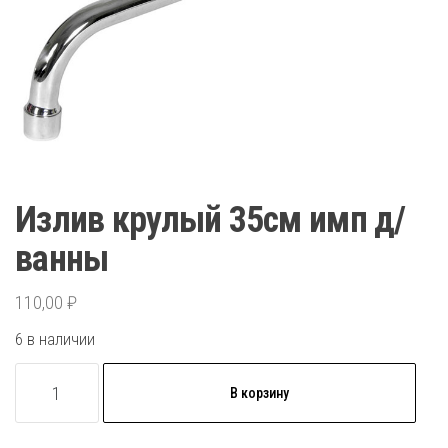
Излив крулый 35см имп д/
ванны
110,00
₽
6 в наличии
Количество
В корзину
товара
Излив