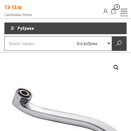
Перейти
13-13.ru
0
к
Сантехника Оптом
Меню
содержимому
Рубрики