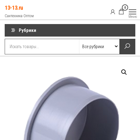
Перейти
13-13.ru
0
к
Сантехника Оптом
Меню
содержимому
Рубрики