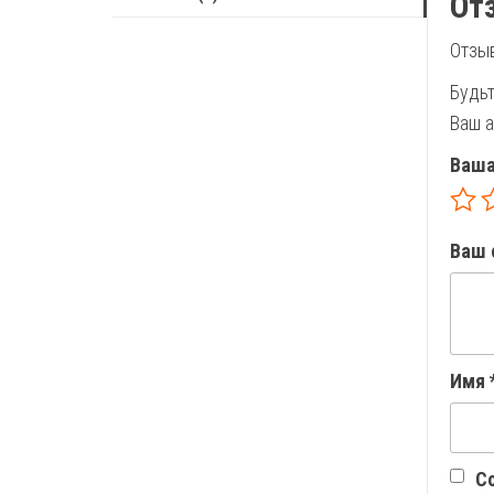
От
Отзыв
Будьт
Ваш а
Ваша
Ваш 
Имя
Со