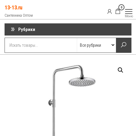
Перейти
13-13.ru
0
к
Сантехника Оптом
Меню
содержимому
Рубрики