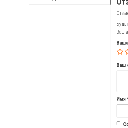
От
Отзыв
Будьт
Ваш а
Ваша
Ваш 
Имя
Со