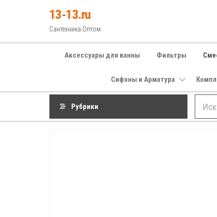
Перейти
13-13.ru
к
Сантехника Оптом
содержимому
Аксессуары для ванны
Фильтры
Сме
Сифоны и Арматура
Компл
Рубрики