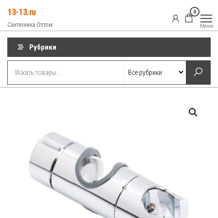
Перейти
13-13.ru
0
к
Сантехника Оптом
Меню
содержимому
Рубрики