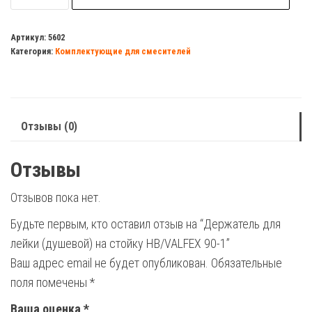
Держатель
для
Артикул:
5602
Категория:
Комплектующие для смесителей
лейки
(душевой)
на
стойку
Отзывы (0)
НВ/VALFEX
90-
Отзывы
1
Отзывов пока нет.
Будьте первым, кто оставил отзыв на “Держатель для
лейки (душевой) на стойку НВ/VALFEX 90-1”
Ваш адрес email не будет опубликован.
Обязательные
поля помечены
*
Ваша оценка
*