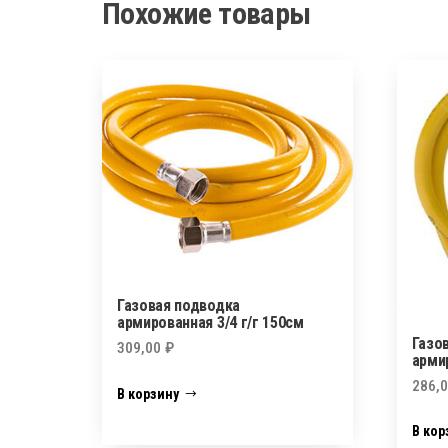
Похожие товары
Газовая подводка
армированная 3/4 г/г 150см
Газо
309,00
₽
арми
286,
В корзину
В кор