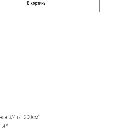
В корзину
ая 3/4 г/г 200см”
ены
*