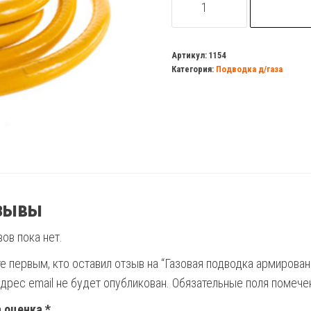
товара
Газовая
подводка
Артикул:
1154
Категория:
Подводка д/газа
армированная
3/4
г/
г
200см
зывы
ов пока нет.
е первым, кто оставил отзыв на “Газовая подводка армированн
дрес email не будет опубликован.
Обязательные поля помеч
 оценка
*