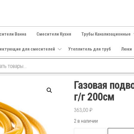
сители Ванна
Смесители Кухня
Трубы Канализационные
ектующие для смесителей
Утеплитель для труб
Люки
Газовая подв
г/г 200см
363,00
₽
2 в наличии
Количество