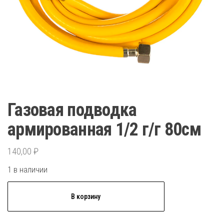
Газовая подводка
армированная 1/2 г/г 80см
140,00
₽
1 в наличии
Количество
В корзину
товара
Газовая