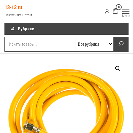
Перейти
13-13.ru
0
к
Сантехника Оптом
Меню
содержимому
Рубрики