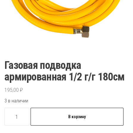
Газовая подводка
армированная 1/2 г/г 180см
195,00
₽
3 в наличии
Количество
В корзину
товара
Газовая