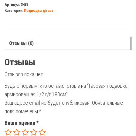
подводка
Артикул:
3483
Категория:
Подводка д/газа
армированная
1/2
г/
г
Отзывы (0)
180см
Отзывы
Отзывов пока нет.
Будьте первым, кто оставил отзыв на “Газовая подводка
армированная 1/2 г/г 180см”
Ваш адрес email не будет опубликован.
Обязательные
поля помечены
*
Ваша оценка
*