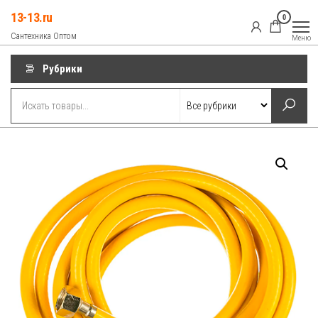
Перейти
13-13.ru
0
к
Сантехника Оптом
Меню
содержимому
Рубрики