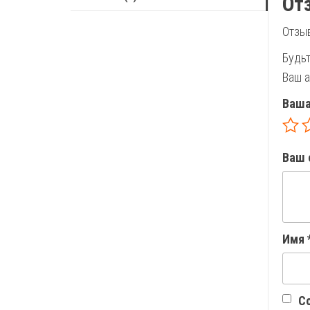
От
Отзыв
Будьт
Ваш а
Ваша
Ваш 
Имя
Со