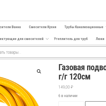
сители Ванна
Смесители Кухня
Трубы Канализационные
ектующие для смесителей
Утеплитель для труб
Люки
Газовая подв
г/г 120см
149,00
₽
6 в наличии
Количество