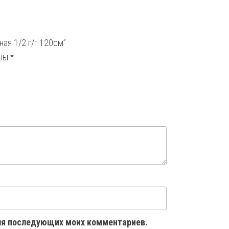
ая 1/2 г/г 120см”
ены
*
 для последующих моих комментариев.