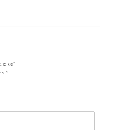
ологое”
ены
*