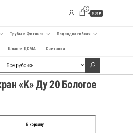
0
0,00 ₽
Трубы и Фитинги
Подводка гибкая
Шланги ДСМА
Счетчики
ран «K» Ду 20 Бологое
В корзину