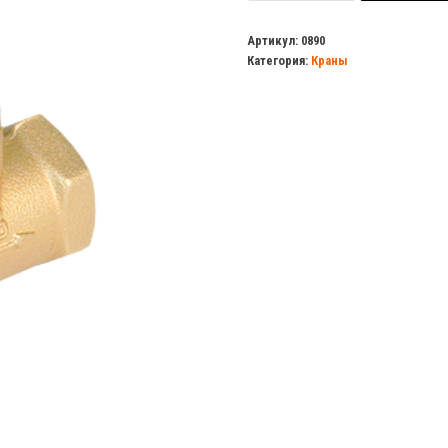
Вентильный
кран
Артикул:
0890
Категория:
Краны
"K"
Ду
20
Бологое