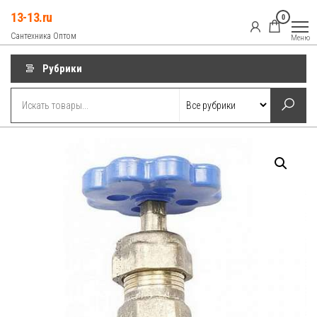
Перейти
13-13.ru
0
к
Сантехника Оптом
Меню
содержимому
Рубрики