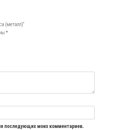
са (металл)”
ены
*
 для последующих моих комментариев.