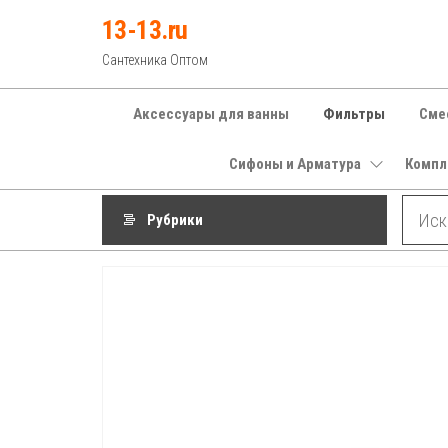
Перейти
13-13.ru
к
Сантехника Оптом
содержимому
Аксессуары для ванны
Фильтры
Сме
Сифоны и Арматура
Компл
Рубрики