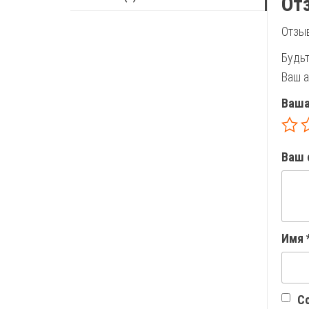
От
Отзыв
Будьт
Ваш а
Ваша
Ваш 
Имя
Со