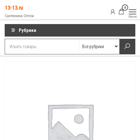
Перейти
13-13.ru
0
к
Сантехника Оптом
Меню
содержимому
Рубрики