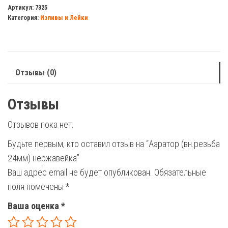
(вн.резьба
Артикул:
7325
Категория:
Изливы и Лейки
24мм)
нержавейка
Отзывы (0)
Отзывы
Отзывов пока нет.
Будьте первым, кто оставил отзыв на “Аэратор (вн.резьба
24мм) нержавейка”
Ваш адрес email не будет опубликован.
Обязательные
поля помечены
*
Ваша оценка
*