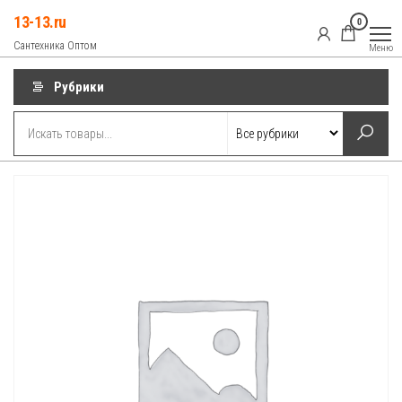
Перейти
13-13.ru
0
к
Сантехника Оптом
Меню
содержимому
Рубрики