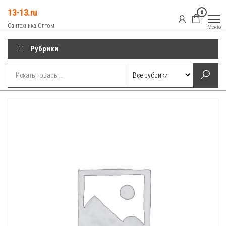
Перейти
13-13.ru
0
к
Сантехника Оптом
Меню
содержимому
Рубрики