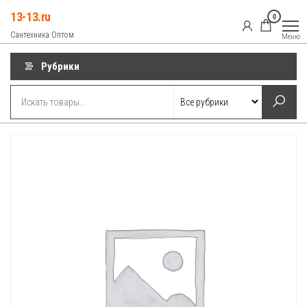
Перейти
13-13.ru
0
к
Сантехника Оптом
Меню
содержимому
Рубрики