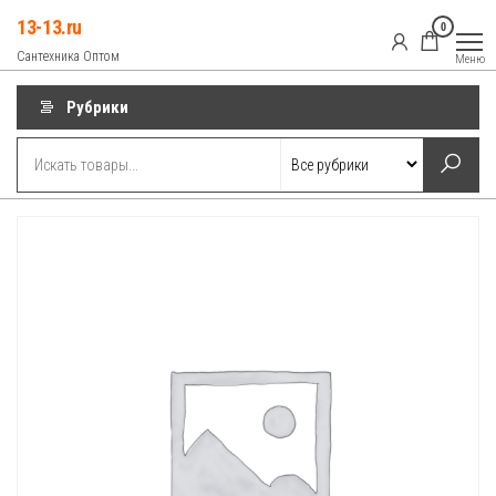
Перейти
13-13.ru
0
к
Сантехника Оптом
Меню
содержимому
Рубрики