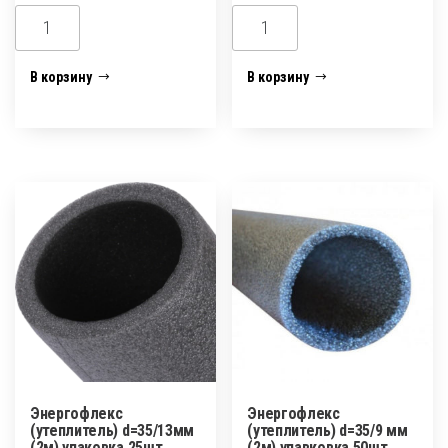
Количество
Количество
товара
товара
Энергофлекс
Энергофлекс
В корзину
В корзину
(утеплитель)
(утеплитель)
d=28/13мм
d=28/9
(2м)
мм
упаковка
(2м)
50шт
упаковка
50шт
Энергофлекс
Энергофлекс
(утеплитель) d=35/13мм
(утеплитель) d=35/9 мм
(2м) упаковка 25шт
(2м) упавковка 50шт