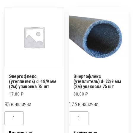
мм
мм
(2м)
(2м)
упаковка
упаковка
10-
10шт
15шт
Энергофлекс
Энергофлекс
(утеплитель) d=18/9 мм
(утеплитель) d=22/9 мм
(2м) упаковка 75 шт
(2м) упаковка 75 шт
17,00
₽
30,00
₽
93 в наличии
175 в наличии
Количество
Количество
товара
товара
Энергофлекс
Энергофлекс
В корзину
В корзину