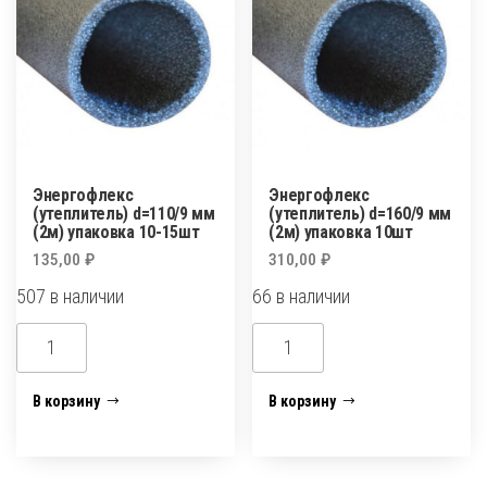
10шт
Энергофлекс
Энергофлекс
(утеплитель) d=110/9 мм
(утеплитель) d=160/9 мм
(2м) упаковка 10-15шт
(2м) упаковка 10шт
135,00
₽
310,00
₽
507 в наличии
66 в наличии
Количество
Количество
товара
товара
Энергофлекс
Энергофлекс
В корзину
В корзину
(утеплитель)
(утеплитель)
d=110/9
d=160/9