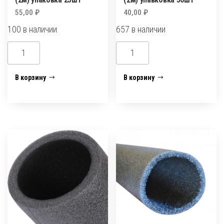
55,00
₽
40,00
₽
100 в наличии
657 в наличии
Количество
Количество
товара
товара
Энергофлекс
Энергофлекс
В корзину
В корзину
(утеплитель)
(утеплитель)
d=35/13мм
d=35/9
(2м)
мм
упаковка
(2м)
25шт
упавковка
50шт