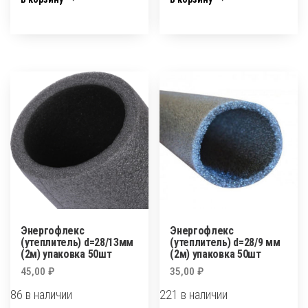
(утеплитель)
(утеплитель)
d=18/9
d=22/9
мм
мм
(2м)
(2м)
упаковка
упаковка
75
75
шт
шт
Энергофлекс
Энергофлекс
(утеплитель) d=28/13мм
(утеплитель) d=28/9 мм
(2м) упаковка 50шт
(2м) упаковка 50шт
45,00
₽
35,00
₽
86 в наличии
221 в наличии