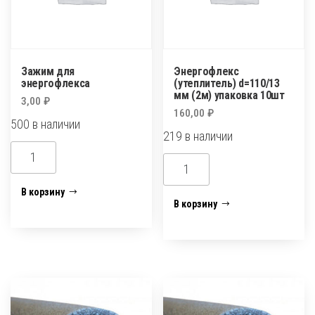
Зажим для
Энергофлекс
энергофлекса
(утеплитель) d=110/13
мм (2м) упаковка 10шт
3,00
₽
160,00
₽
500 в наличии
219 в наличии
Количество
Количество
товара
товара
Зажим
В корзину
Энергофлекс
В корзину
для
(утеплитель)
энергофлекса
d=110/13
мм
(2м)
упаковка