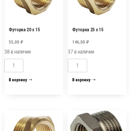
Футорка 20 х 15
Футорка 25 х 15
55,00
₽
146,00
₽
38 в наличии
37 в наличии
Количество
Количество
товара
товара
Футорка
Футорка
В корзину
В корзину
20
25
х
х
15
15