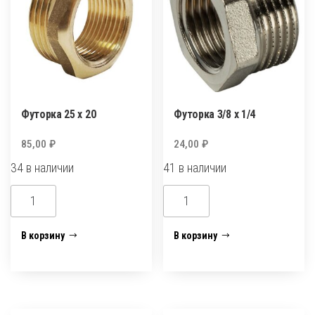
Футорка 25 х 20
Футорка 3/8 х 1/4
85,00
₽
24,00
₽
34 в наличии
41 в наличии
Количество
Количество
товара
товара
Футорка
Футорка
В корзину
В корзину
25
3/8
х
х
20
1/4