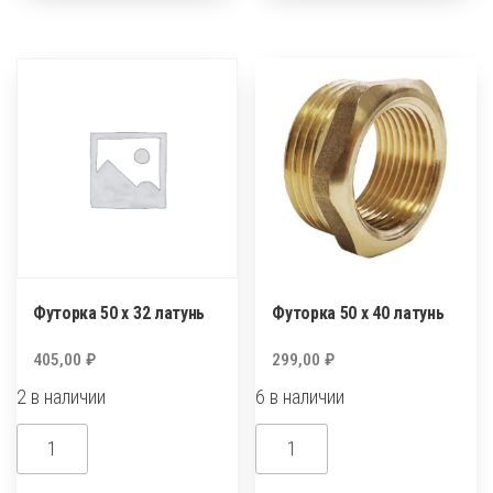
х
х
20
25
латунь
Футорка 50 х 32 латунь
Футорка 50 х 40 латунь
405,00
₽
299,00
₽
2 в наличии
6 в наличии
Количество
Количество
товара
товара