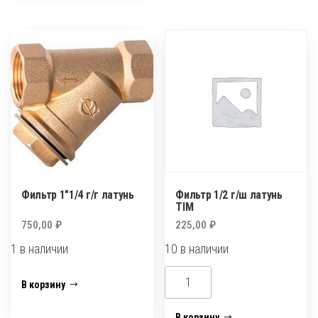
латунь
от
1
до
6
бар
1/2
VALTEK
(VT.089.N.0.4)
Фильтр 1″1/4 г/г латунь
Фильтр 1/2 г/ш латунь
TIM
750,00
₽
225,00
₽
1 в наличии
10 в наличии
Количество
Количество
В корзину
товара
товара
Фильтр
Фильтр
В корзину