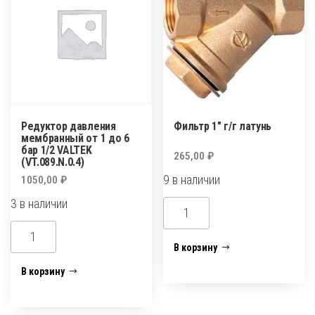
Редуктор давления
Фильтр 1″ г/г латунь
мембранный от 1 до 6
бар 1/2 VALTEK
265,00
₽
(VT.089.N.0.4)
9 в наличии
1050,00
₽
3 в наличии
Количество
товара
Количество
Фильтр
товара
В корзину
1"
Редуктор
В корзину
г/
давления
г
мембранный