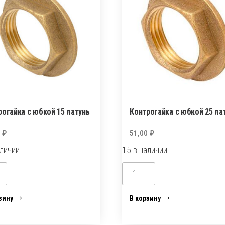
рогайка с юбкой 15 латунь
Контрогайка с юбкой 25 ла
0
₽
51,00
₽
аличии
15 в наличии
ество
Количество
а
товара
огайка
Контрогайка
зину
В корзину
с
юбкой