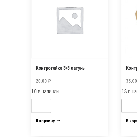
Контрогайка 3/8 латунь
Конт
20,00
₽
35,0
10 в наличии
13 в н
Количество
Колич
товара
товар
Контрогайка
Контр
В корзину
В кор
3/8
с
латунь
юбкой