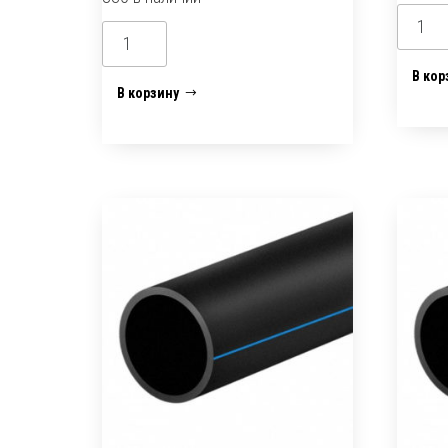
Колич
Количество
товар
товара
Труба
В кор
Труба
В корзину
полиэ
полиэтиленовая
ПНД
ПНД
25*2м
20*2мм
(12,5
синия
бар)1
ROAL
Plast
(12,5
бар)