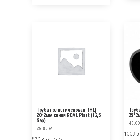
теплого
пола
пола
PERT
PERT
16*2
16*2
Корея
EVOH(с
кислородным
барьером)
Труба полиэтиленовая ПНД
Труб
20*2мм синия ROAL Plast (12,5
25*2
бар)
45,0
28,00
₽
1009 в
830 в наличии