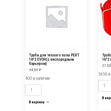
Труба для теплого пола PERT
Труб
16*2 EVOH(с кислородным
16*2
барьером)
27,0
44,00
₽
3656 в
400 в наличии
Колич
Количество
товар
товара
Труба
В кор
Труба
В корзину
для
для
теплог