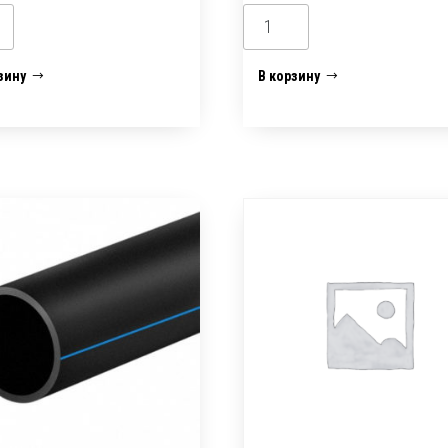
ество
Количество
а
товара
Труба
зину
В корзину
тиленовая
полиэтиленовая
ПНД
м
32*
3мм
00м
(16
бар)