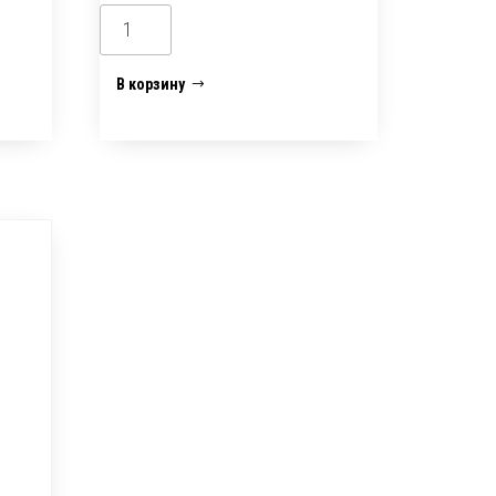
Количество
товара
Труба
В корзину
полиэтиленовая
ПНД
32*2мм
(12,5
бар)