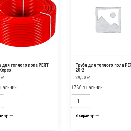
а для теплого пола PERT
Труба для теплого пола PE
 Корея
20*2
0
₽
39,00
₽
 наличии
1736 в наличии
ество
Количество
а
товара
Труба
зину
В корзину
для
о
теплого