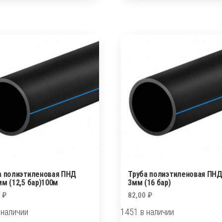
пола
PERT
20*2
а полиэтиленовая ПНД
Труба полиэтиленовая ПНД
мм (12,5 бар)100м
3мм (16 бар)
0
₽
82,00
₽
 наличии
1451 в наличии