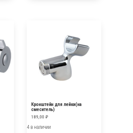
(душевой)
НВ/VALFEX
91
Кронштейн для лейки(на
смеситель)
189,00
₽
4 в наличии