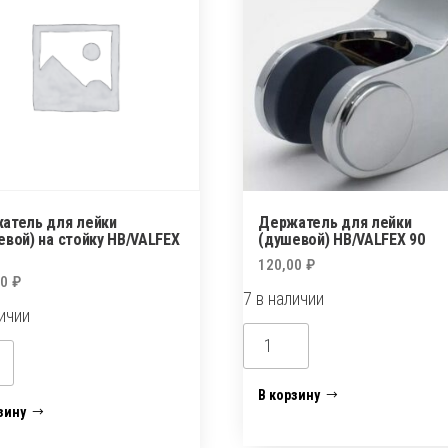
атель для лейки
Держатель для лейки
евой) на стойку НВ/VALFEX
(душевой) НВ/VALFEX 90
120,00
₽
00
₽
7 в наличии
личии
Количество
ество
товара
а
Держатель
В корзину
тель
зину
для
лейки