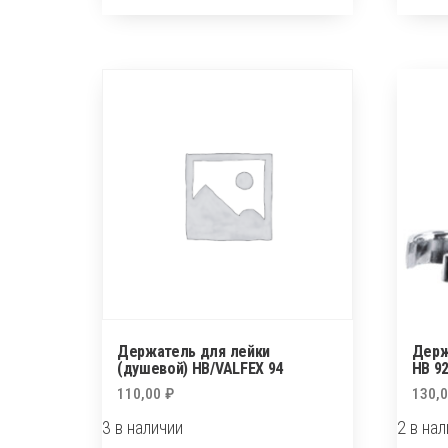
лейки
лейки
(душевой)
(душе
на
на
стойку
стойк
НВ/VALFEX
НВ/VA
90-
90-
1
2
Держатель для лейки
Держ
(душевой) НВ/VALFEX 94
НВ 9
110,00
₽
130,
3 в наличии
2 в на