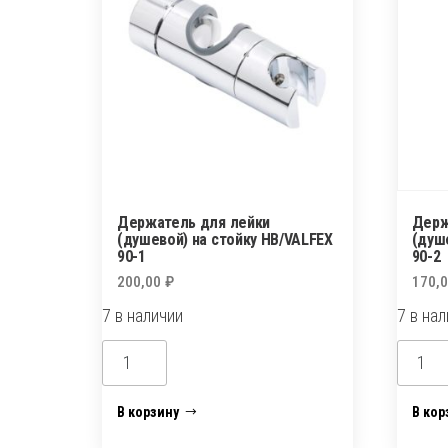
Держатель для лейки
Держ
(душевой) на стойку НВ/VALFEX
(душ
90-1
90-2
200,00
₽
170,
7 в наличии
7 в на
Количество
Колич
товара
товар
Держатель
Держа
В корзину
В кор
для
для