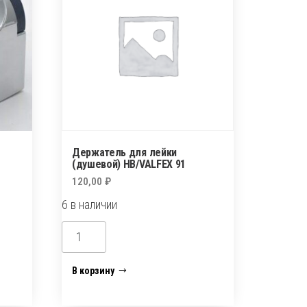
Держатель для лейки
(душевой) НВ/VALFEX 91
120,00
₽
6 в наличии
Количество
товара
Держатель
В корзину
для
лейки