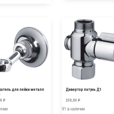
(душевой)
вой)
НВ/VALFEX
90
у
LFEX
атель для лейки металл
Дивертор латунь Д1
2
00
₽
250,00
₽
личии
91 в наличии